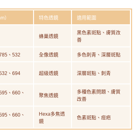
nm）
特色透鏡
適用範圍
黑色素斑點、膚質改
蜂巢透鏡
善
785、532
全像透鏡
多色刺青、深層斑點
532、694
超級透鏡
深層斑點、刺青
多種色素問題、膚質
595、660、
聚焦透鏡
改善
Hexa多焦透
595、660、
色素斑點、痘疤
鏡