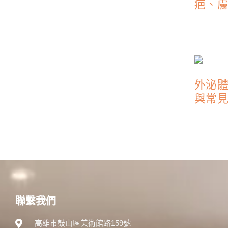
疤、
外泌
與常
聯繫我們
高雄市鼓山區美術館路159號