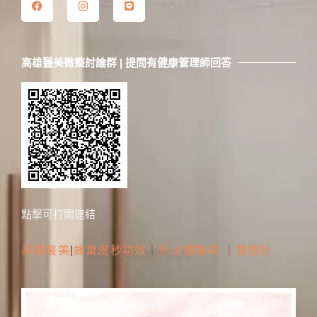
高雄醫美微整討論群 | 提問有健康管理師回答
點擊可打開連結
高雄醫美
|
蜂巢皮秒功效
｜
外泌體醫美
｜
童顏針