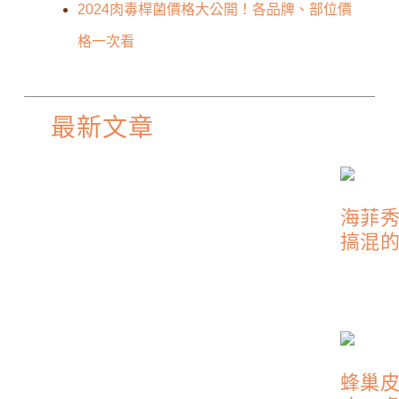
2024肉毒桿菌價格大公開！各品牌、部位價
格一次看
最新文章
海菲
搞混
蜂巢