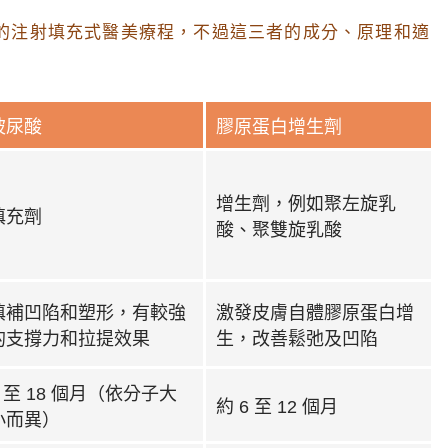
的注射填充式醫美療程，不過這三者的成分、原理和適
玻尿酸
膠原蛋白增生劑
增生劑，例如聚左旋乳
填充劑
酸、聚雙旋乳酸
填補凹陷和塑形，有較強
激發皮膚自體膠原蛋白增
的支撐力和拉提效果
生，改善鬆弛及凹陷
6 至 18 個月（依分子大
約 6 至 12 個月
小而異）