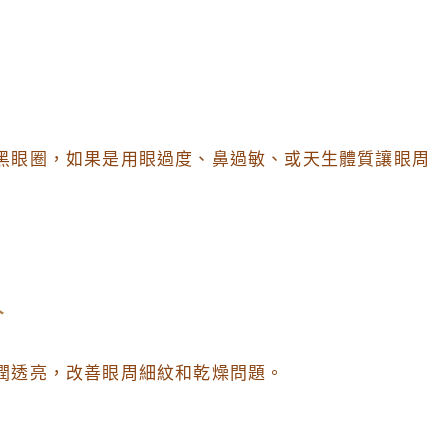
黑眼圈，如果是用眼過度、鼻過敏、或天生體質讓眼周
人
潤透亮，改善眼周細紋和乾燥問題。