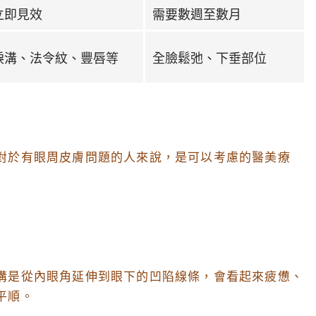
立即見效
需要數週至數月
淚溝、法令紋、豐唇等
全臉鬆弛、下垂部位
對於有眼周皮膚問題的人來說，是可以考慮的醫美療
溝是從內眼角延伸到眼下的凹陷線條，會看起來疲憊、
平順。