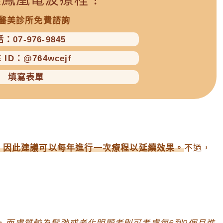
醫美診所免費諮詢
：07-976-9845
E ID：@764wcejf
填寫表單
月，因此建議可以每年進行一次療程以延續效果。
不過，
，
而膚質較為鬆弛或老化明顯者則可考慮每6到9個月進